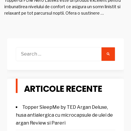
Topper-ul FDM Nero Lateks este un produs excelent pentru
imbunatirea nivelului de confort ce asigura un somn linistit si
relaxant pe tot parcursul noptii. Ofera o sustinere …
Search
for:
ARTICOLE RECENTE
Topper SleepMe by TED Argan Deluxe,
husa antialergica cu microcapsule de ulei de
argan Review si Pareri