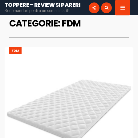
TOPPERE – REVIEW SI PARERI
for:
Recomandari pentru un somn linistit!
INSTAGRAM
PINTEREST
CATEGORIE:
FDM
FDM