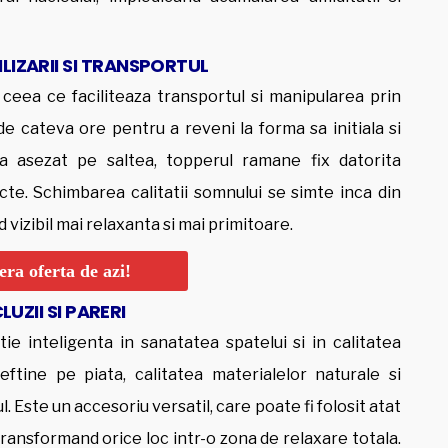
LIZARII SI TRANSPORTUL
 ceea ce faciliteaza transportul si manipularea prin
e cateva ore pentru a reveni la forma sa initiala si
 asezat pe saltea, topperul ramane fix datorita
cte. Schimbarea calitatii somnului se simte inca din
vizibil mai relaxanta si mai primitoare.
ra oferta de azi!
UZII SI PARERI
ie inteligenta in sanatatea spatelui si in calitatea
ieftine pe piata, calitatea materialelor naturale si
l. Este un accesoriu versatil, care poate fi folosit atat
 transformand orice loc intr-o zona de relaxare totala.