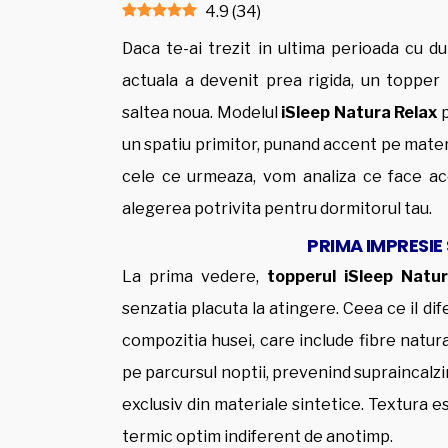
4.9
(
34
)
Daca te-ai trezit in ultima perioada cu du
actuala a devenit prea rigida, un topper p
saltea noua. Modelul
iSleep Natura Relax
p
un spatiu primitor, punand accent pe materi
cele ce urmeaza, vom analiza ce face ace
alegerea potrivita pentru dormitorul tau.
PRIMA IMPRESIE 
La prima vedere,
topperul iSleep Natu
senzatia placuta la atingere. Ceea ce il di
compozitia husei, care include fibre natur
pe parcursul noptii, prevenind supraincalz
exclusiv din materiale sintetice. Textura e
termic optim indiferent de anotimp.