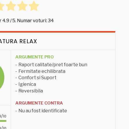
r
4.9
/ 5. Numar voturi:
34
NATURA RELAX
ARGUMENTE PRO
Raport calitate/pret foarte bun
Fermitate echilibrata
Confort si Suport
Igienica
Reversibila
ARGUMENTE CONTRA
Nu au fost identificate
8/10
8/10