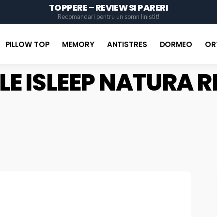
TOPPERE – REVIEW SI PARERI
for
Recomandari pentru un somn linistit!
PILLOW TOP
MEMORY
ANTISTRES
DORMEO
OR
LE ISLEEP NATURA 