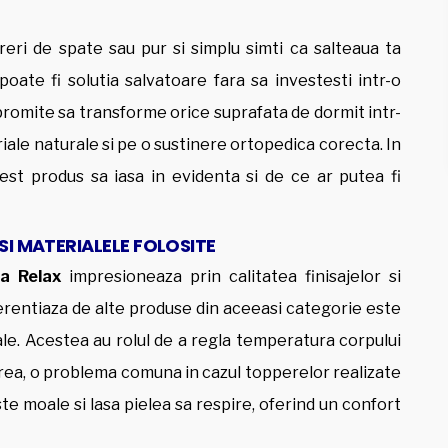
reri de spate sau pur si simplu simti ca salteaua ta
oate fi solutia salvatoare fara sa investesti intr-o
romite sa transforme orice suprafata de dormit intr-
ale naturale si pe o sustinere ortopedica corecta. In
st produs sa iasa in evidenta si de ce ar putea fi
SI MATERIALELE FOLOSITE
ra Relax
impresioneaza prin calitatea finisajelor si
ferentiaza de alte produse din aceeasi categorie este
ale. Acestea au rolul de a regla temperatura corpului
irea, o problema comuna in cazul topperelor realizate
ste moale si lasa pielea sa respire, oferind un confort