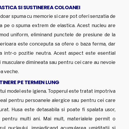
ASTICA SI SUSTINEREA COLOANEI
doar spuma cu memorie si care pot oferi senzatia de
 pe o spuma extrem de elastica. Acest nucleu are
n mod uniform, eliminand punctele de presiune de la
interioara este conceputa sa ofere o baza ferma, dar
a intr-o pozitie neutra. Acest aspect este esential
i musculare dimineata sau pentru cei care au nevoie
ea veche.
RETINERE PE TERMEN LUNG
tui model este igiena. Topperul este tratat impotriva
 ideal pentru persoanele alergice sau pentru cei care
at. Husa este detasabila si poate fi spalata usor,
 pentru multi ani. Mai mult, materialele permit o
rul nucleului, impiedicand acumularea umiditatii si