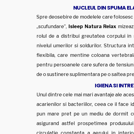
NUCLEUL DIN SPUMA EL
Spre deosebire de modelele care folosesc 
„scufundare”,
Isleep Natura Relax
mizeaza
rolul de a distribui greutatea corpului i
nivelul umerilor si soldurilor. Structura 
flexibila, care mentine coloana vertebral
pentru persoanele care sufera de tensiun
de o sustinere suplimentara pe o saltea pr
IGIENA SI INT
Unul dintre cele mai mari avantaje ale aces
acarienilor si bacteriilor, ceea ce il face
pun mare pret pe un mediu de dormit cur
asigurand astfel prospetimea produsului
circulatie constanta a aerului in interio