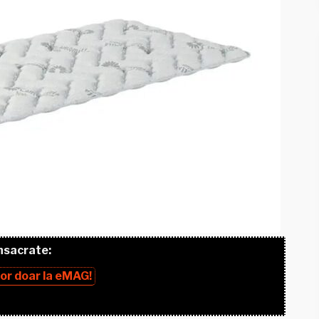
nsacrate:
lor
doar la
eMAG!