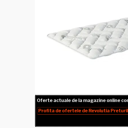
Oferte actuale de la magazine online co
Profita de ofertele de
Revolutia Preturi