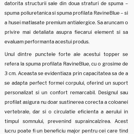
datorita structurii sale din doua straturi de spuma –
spuma poliuretanica si spuma profilata RavineBlue – si
a husei matlasate premium antialergice. Sa aruncam o
privire mai detaliata asupra fiecarui element si sa
evaluam performanta acestui produs.
Unul dintre punctele forte ale acestui topper se
refera la spuma profilata RavineBlue, cu o grosime de
3 cm. Aceasta se evidentiaza prin capacitatea sa de a
se adapta perfect formei corpului, oferind un suport
personalizat si un confort remarcabil. Designul sau
profilat asigura nu doar sustinerea corecta a coloanei
vertebrale, dar si o circulatie eficienta a aerului in
timpul somnului, prevenind supraincalzirea. Acest
lucru poate fi un beneficiu major pentru cei care tind