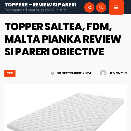
TOPPERE – REVIEW SI PARERI
for:
Recomandari pentru un somn linistit!
INSTAGRAM
PINTEREST
TOPPER SALTEA, FDM,
MALTA PIANKA REVIEW
SI PARERI OBIECTIVE
BY:
ADMIN
TED
30 SEPTEMBRIE 2024