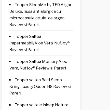
Topper SleepMe by TED Argan
Deluxe, husa antialergica cu
microcapsule de ulei de argan
Review si Pareri
Topper Saltea
Impermeabil/Aloe Vera, NufJoy®
Review si Pareri
Topper Saltea Memory Aloe
Vera, NufJoy® Review si Pareri
Topper saltea Best Sleep
Kring Luxury Queen H8 Review si
Pareri
Topper saltele Isleep Natura