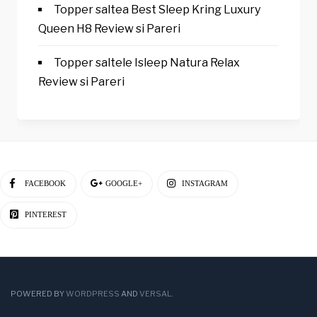
Topper saltea Best Sleep Kring Luxury
Queen H8 Review si Pareri
Topper saltele Isleep Natura Relax
Review si Pareri
FACEBOOK
GOOGLE+
INSTAGRAM
PINTEREST
POWERED BY
WORDPRESS
AND
VERSAL
.