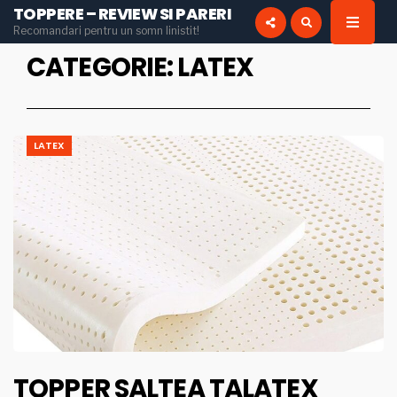
TOPPERE – REVIEW SI PARERI
for:
Recomandari pentru un somn linistit!
INSTAGRAM
PINTEREST
CATEGORIE:
LATEX
LATEX
TOPPER SALTEA TALATEX