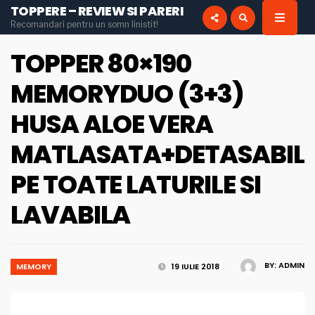
TOPPERE – REVIEW SI PARERI
for:
Recomandari pentru un somn linistit!
INSTAGRAM
PINTEREST
TOPPER 80×190
MEMORYDUO (3+3)
HUSA ALOE VERA
MATLASATA+DETASABIL
PE TOATE LATURILE SI
LAVABILA
BY:
ADMIN
MEMORY
19 IULIE 2018