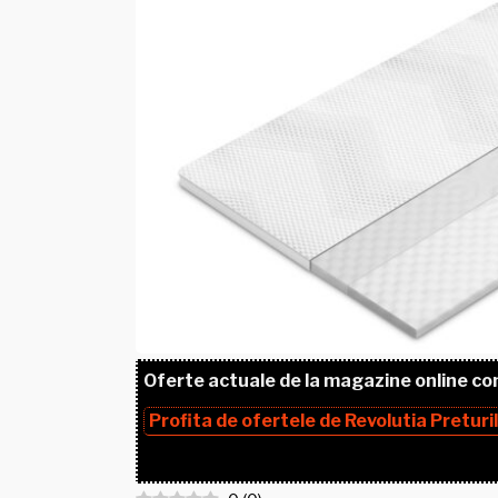
Oferte actuale de la magazine online co
Profita de ofertele de
Revolutia Preturi