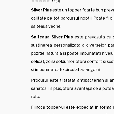
0
(
0
)
Silver Plus
este un topper foarte bun preva
calitate pe tot parcursul noptii. Poate fi
salteaua veche.
Salteaua Silver Plus
este prevazuta cu s
sustinerea personalizata a diverselor part
pozitie naturala si poate imbunatati nivelul
delicat, zona soldurilor ofera confort si su
si imbunatateste circulatia sangelui.
Produsul este tratatat antibacterian si an
sanatos. In plus, ofera avantajul de a pute
rufe.
Fiindca topper-ul este expediat in forma ru