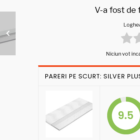
V-a fost de 
Loghea
Niciun vot inca
PARERI PE SCURT: SILVER PLU
9.5