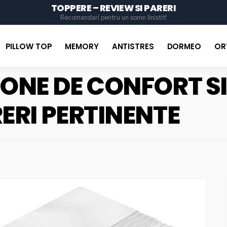
TOPPERE – REVIEW SI PARERI
for
Recomandari pentru un somn linistit!
PILLOW TOP
MEMORY
ANTISTRES
DORMEO
OR
ONE DE CONFORT SI
RERI PERTINENTE