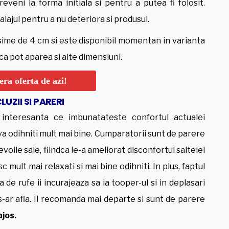
veni la forma initiala si pentru a putea fi folosit.
lajul pentru a nu deteriora si produsul.
sime de 4 cm si este disponibil momentan in varianta
dca pot aparea si alte dimensiuni.
ra oferta de azi!
UZII SI PARERI
interesanta ce imbunatateste confortul actualei
va odihniti mult mai bine. Cumparatorii sunt de parere
oile sale, fiindca le-a ameliorat disconfortul saltelei
 mult mai relaxati si mai bine odihniti. In plus, faptul
 de rufe ii incurajeaza sa ia tooper-ul si in deplasari
-ar afla. Il recomanda mai departe si sunt de parere
ajos.