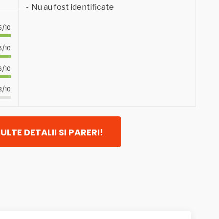
Nu au fost identificate
5/10
6/10
6/10
3/10
ULTE DETALII SI PARERI!