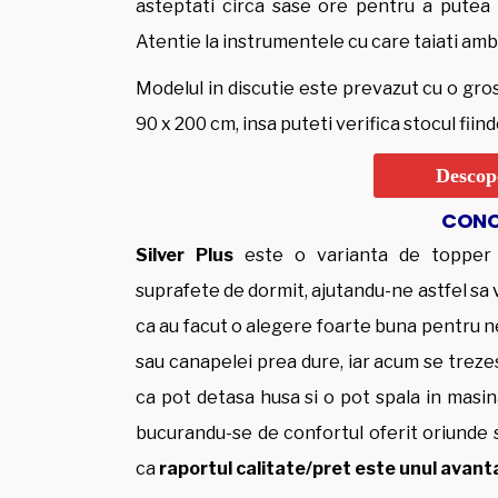
asteptati circa sase ore pentru a putea re
Atentie la instrumentele cu care taiati amba
Modelul in discutie este prevazut cu o gro
90 x 200 cm, insa puteti verifica stocul fiin
Descope
CONCL
Silver Plus
este o varianta de topper 
suprafete de dormit, ajutandu-ne astfel sa 
ca au facut o alegere foarte buna pentru nev
sau canapelei prea dure, iar acum se trezesc
ca pot detasa husa si o pot spala in masina
bucurandu-se de confortul oferit oriunde s
ca
raportul calitate/pret este unul avant