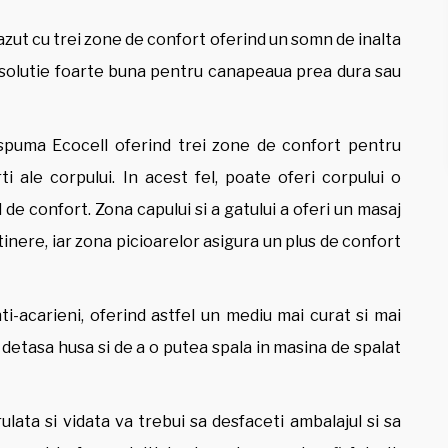
zut cu trei zone de confort oferind un somn de inalta
 o solutie foarte buna pentru canapeaua prea dura sau
puma Ecocell oferind trei zone de confort pentru
i ale corpului. In acest fel, poate oferi corpului o
 de confort. Zona capului si a gatului a oferi un masaj
stinere, iar zona picioarelor asigura un plus de confort
ti-acarieni, oferind astfel un mediu mai curat si mai
a detasa husa si de a o putea spala in masina de spalat
lata si vidata va trebui sa desfaceti ambalajul si sa