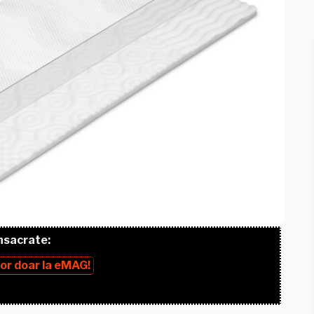
nsacrate:
lor
doar la
eMAG!