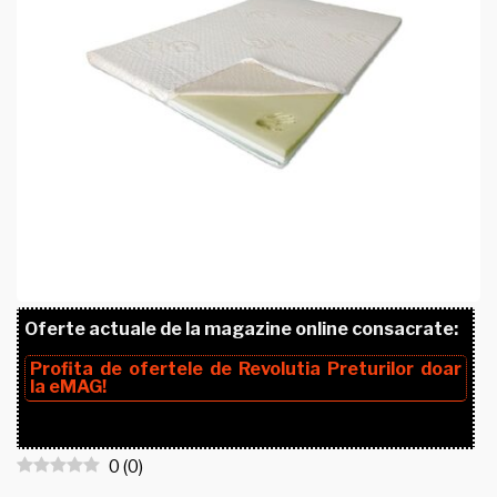
Oferte actuale de la magazine online consacrate:
Profita de ofertele de
Revolutia Preturilor
doar
la
eMAG!
0
(
0
)