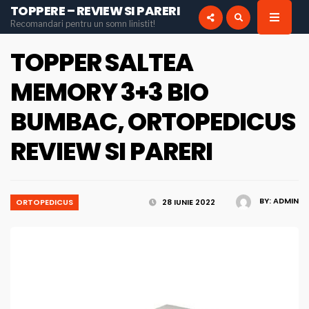
TOPPERE – REVIEW SI PARERI
for:
Recomandari pentru un somn linistit!
INSTAGRAM
PINTEREST
TOPPER SALTEA
MEMORY 3+3 BIO
BUMBAC, ORTOPEDICUS
REVIEW SI PARERI
BY:
ADMIN
ORTOPEDICUS
28 IUNIE 2022