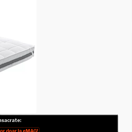
nsacrate:
lor
doar la
eMAG!