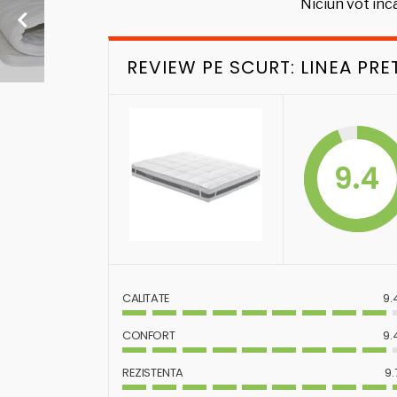
Niciun vot inca
REVIEW PE SCURT: LINEA PR
9.4
CALITATE
9.
CONFORT
9.
REZISTENTA
9.