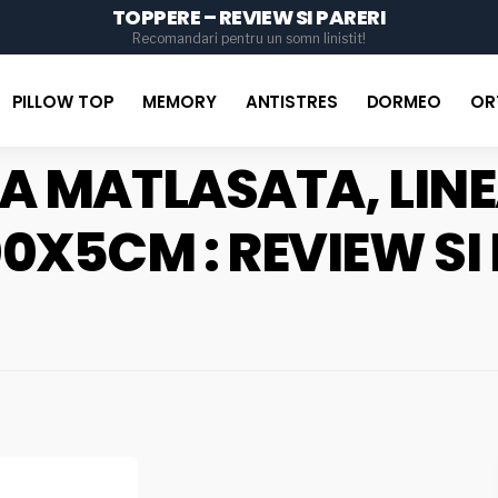
TOPPERE – REVIEW SI PARERI
for
Recomandari pentru un somn linistit!
PILLOW TOP
MEMORY
ANTISTRES
DORMEO
OR
A MATLASATA, LINE
0X5CM : REVIEW SI