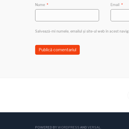
Nume
*
Email
*
Salvează-mi numele, emailul și site-ul web în acest navi
POWERED BY
WORDPRESS
AND
VERSAL
.