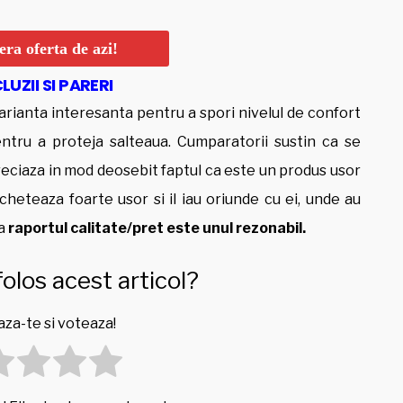
ra oferta de azi!
UZII SI PARERI
varianta interesanta pentru a spori nivelul de confort
entru a proteja salteaua. Cumparatorii sustin ca se
reciaza in mod deosebit faptul ca este un produs usor
cheteaza foarte usor si il iau oriunde cu ei, unde au
ca
raportul calitate/pret este unul rezonabil.
folos acest articol?
za-te si voteaza!