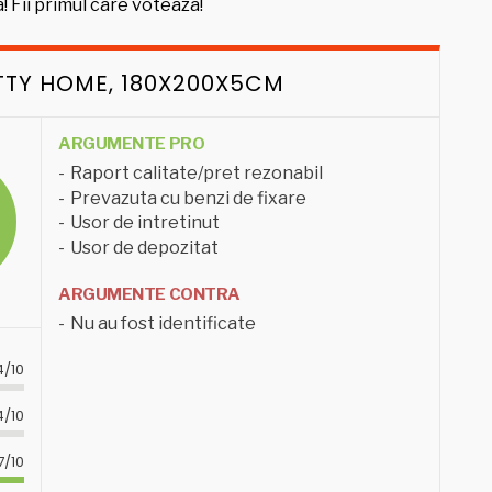
! Fii primul care voteaza!
ETTY HOME, 180X200X5CM
ARGUMENTE PRO
Raport calitate/pret rezonabil
Prevazuta cu benzi de fixare
Usor de intretinut
Usor de depozitat
ARGUMENTE CONTRA
Nu au fost identificate
4/10
4/10
7/10