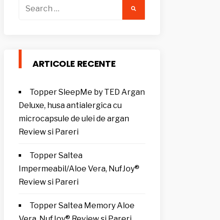
Search
for:
ARTICOLE RECENTE
Topper SleepMe by TED Argan
Deluxe, husa antialergica cu
microcapsule de ulei de argan
Review si Pareri
Topper Saltea
Impermeabil/Aloe Vera, NufJoy®
Review si Pareri
Topper Saltea Memory Aloe
Vera, NufJoy® Review si Pareri