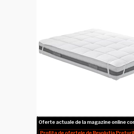
Oferte actuale de la magazine online co
Profita de ofertele de
Revolutia Preturi