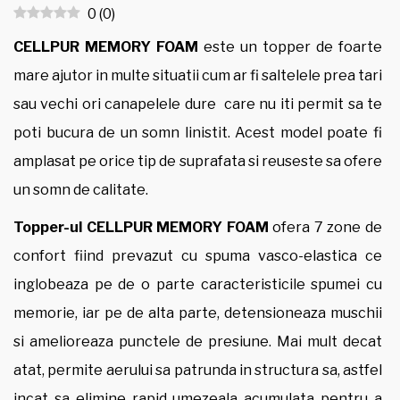
0
(
0
)
CELLPUR MEMORY FOAM
este un topper de foarte
mare ajutor in multe situatii cum ar fi saltelele prea tari
sau vechi ori canapelele dure care nu iti permit sa te
poti bucura de un somn linistit. Acest model poate fi
amplasat pe orice tip de suprafata si reuseste sa ofere
un somn de calitate.
Topper-ul CELLPUR MEMORY FOAM
ofera 7 zone de
confort fiind prevazut cu spuma vasco-elastica ce
inglobeaza pe de o parte caracteristicile spumei cu
memorie, iar pe de alta parte, detensioneaza muschii
si amelioreaza punctele de presiune. Mai mult decat
atat, permite aerului sa patrunda in structura sa, astfel
incat sa elimine rapid umezeala acumulata pentru a