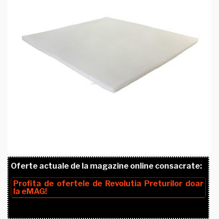
Oferte actuale de la magazine online consacrate:
Profita de ofertele de
Revolutia Preturilor
doar
la
eMAG!