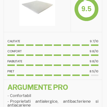
9.5
CALITATE
9.7/10
CONFORT
9.8/10
FIABILITATE
9.8/10
PRET
8.5/10
ARGUMENTE PRO
Confortabil
Proprietati antialergice, antibacteriene si
antiacariene