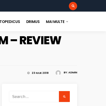
:
TOPEDICUS
DRIMUS
MAI MULTE
M – REVIEW
BY:
ADMIN
23 IULIE 2018
Search
for: