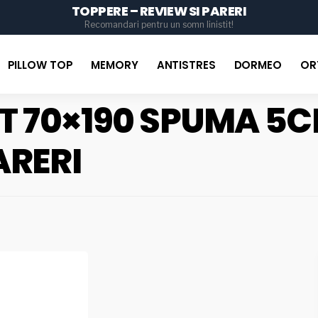
TOPPERE – REVIEW SI PARERI
for
Recomandari pentru un somn linistit!
PILLOW TOP
MEMORY
ANTISTRES
DORMEO
OR
T 70×190 SPUMA 5C
ARERI