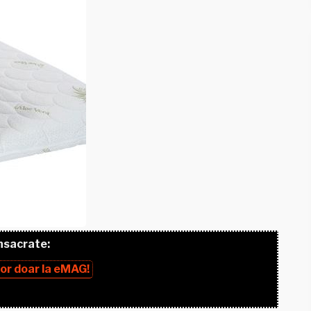
nsacrate:
lor
doar la
eMAG!