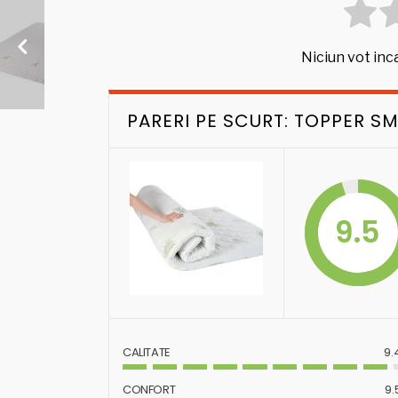
Niciun vot inca
PARERI PE SCURT: TOPPER S
9.5
CALITATE
9.
CONFORT
9.