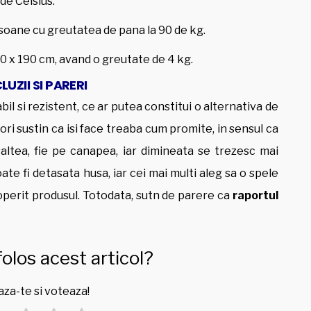
de Celsius.
oane cu greutatea de pana la 90 de kg.
70 x 190 cm, avand o greutate de 4 kg.
UZII SI PARERI
l si rezistent, ce ar putea constitui o alternativa de
atori sustin ca isi face treaba cum promite, in sensul ca
ltea, fie pe canapea, iar dimineata se trezesc mai
oate fi detasata husa, iar cei mai multi aleg sa o spele
operit produsul. Totodata, sutn de parere ca
raportul
folos acest articol?
za-te si voteaza!