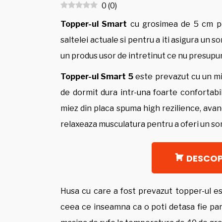
0
(
0
)
Topper-ul Smart
cu grosimea de 5 cm po
saltelei actuale si pentru a iti asigura un so
un produs usor de intretinut ce nu presupun
Topper-ul Smart 5
este prevazut cu un m
de dormit dura intr-una foarte confortabil
miez din placa spuma high rezilience, avan
relaxeaza musculatura pentru a oferi un so
DESCOP
Husa cu care a fost prevazut topper-ul es
ceea ce inseamna ca o poti detasa fie partia