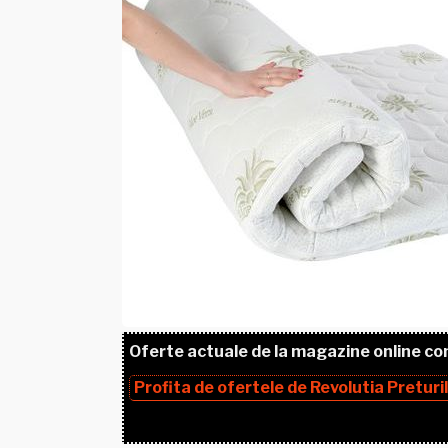
Oferte actuale de la magazine online co
Profita de ofertele de
Revolutia Preturi