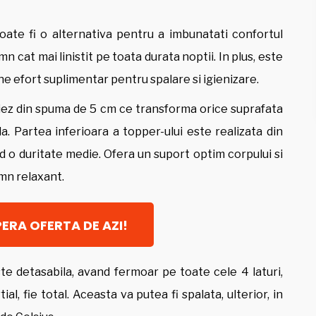
ate fi o alternativa pentru a imbunatati confortul
mn cat mai linistit pe toata durata noptii. In plus, este
e efort suplimentar pentru spalare si igienizare.
iez din spuma de 5 cm ce transforma orice suprafata
a. Partea inferioara a topper-ului este realizata din
d o duritate medie. Ofera un suport optim corpului si
mn relaxant.
ERA OFERTA DE AZI!
te detasabila, avand fermoar pe toate cele 4 laturi,
l, fie total. Aceasta va putea fi spalata, ulterior, in