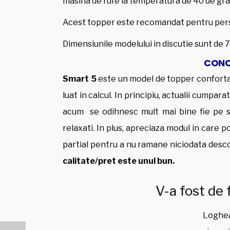
masina de rufe la temperatura de 40 de gra
Acest topper este recomandat pentru pers
Dimensiunile modelului in discutie sunt de 
CONCL
Smart 5
este un model de topper confortabi
luat in calcul. In principiu, actualii cumpar
acum se odihnesc mult mai bine fie pe sa
relaxati. In plus, apreciaza modul in care p
partial pentru a nu ramane niciodata desc
calitate/pret este unul bun.
V-a fost de 
Loghea