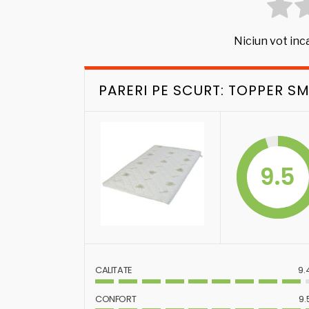
Niciun vot inca
PARERI PE SCURT: TOPPER S
9.5
CALITATE
9.
CONFORT
9.