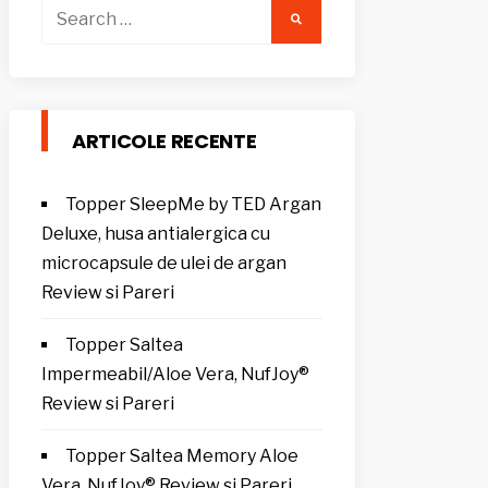
Search
for:
ARTICOLE RECENTE
Topper SleepMe by TED Argan
Deluxe, husa antialergica cu
microcapsule de ulei de argan
Review si Pareri
Topper Saltea
Impermeabil/Aloe Vera, NufJoy®
Review si Pareri
Topper Saltea Memory Aloe
Vera, NufJoy® Review si Pareri