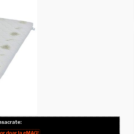
nsacrate:
lor
doar la
eMAG!