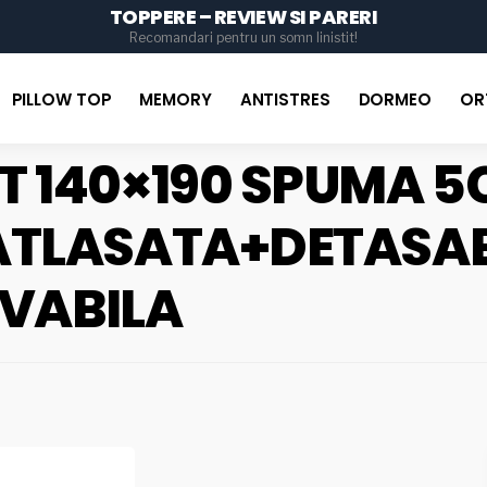
TOPPERE – REVIEW SI PARERI
for
Recomandari pentru un somn linistit!
PILLOW TOP
MEMORY
ANTISTRES
DORMEO
OR
T 140×190 SPUMA 5
ATLASATA+DETASAB
AVABILA