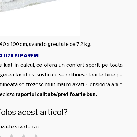
140 x 190 cm, avand o greutate de 7.2 kg.
UZII SI PARERI
e luat in calcul, ce ofera un confort sporit pe toata
legerea facuta si sustin ca se odihnesc foarte bine pe
imineata se trezesc mult mai relaxati. Considera a fi o
reciaza
raportul calitate/pret foarte bun.
folos acest articol?
za-te si voteaza!