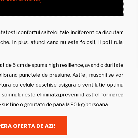
atesti confortul saltelei tale indiferent ca discutam
e. In plus, atunci cand nu este folosit, il poti rula,
at de 5 cm de spuma high resilience, avand o duritate
liorand punctele de presiune. Astfel, muschii se vor
ctura cu celule deschise asigura o ventilatie optima
l somnului este eliminata,prevenind astfel formarea
te sustine o greutate de pana la 90 kg/persoana.
ERA OFERTA DE AZI!