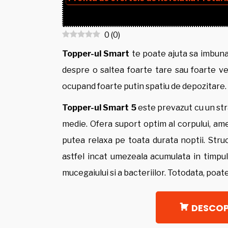
0
(
0
)
Topper-ul Smart
te poate ajuta sa imbunat
despre o saltea foarte tare sau foarte vech
ocupand foarte putin spatiu de depozitare.
Topper-ul Smart 5
este prevazut cu un str
medie. Ofera suport optim al corpului, ame
putea relaxa pe toata durata noptii. Stru
astfel incat umezeala acumulata in timpu
mucegaiului si a bacteriilor. Totodata, poa
DESCOP