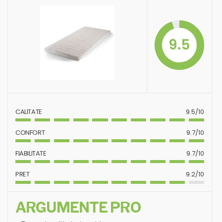
9.5
CALITATE
9.5/10
CONFORT
9.7/10
FIABILITATE
9.7/10
PRET
9.2/10
ARGUMENTE PRO