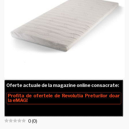
Oferte actuale de la magazine online consacrate:
Profita de ofertele de
Revolutia Preturilor
doar
la
eMAG!
0
(
0
)