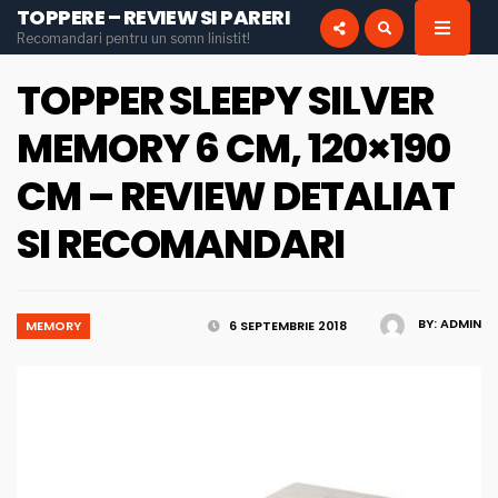
TOPPERE – REVIEW SI PARERI
for:
Recomandari pentru un somn linistit!
INSTAGRAM
PINTEREST
TOPPER SLEEPY SILVER
MEMORY 6 CM, 120×190
CM – REVIEW DETALIAT
SI RECOMANDARI
BY:
ADMIN
MEMORY
6 SEPTEMBRIE 2018