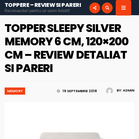
TOPPERE – REVIEW SI PARERI
for:
Recomandari pentru un somn linistit!
INSTAGRAM
PINTEREST
TOPPER SLEEPY SILVER
MEMORY 6 CM, 120×200
CM – REVIEW DETALIAT
SI PARERI
BY:
ADMIN
MEMORY
19 SEPTEMBRIE 2018