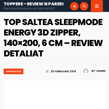
TOPPERE – REVIEW SI PARERI
for:
Recomandari pentru un somn linistit!
INSTAGRAM
PINTEREST
TOP SALTEA SLEEPMODE
ENERGY 3D ZIPPER,
140×200, 6 CM – REVIEW
DETALIAT
BY:
ADMIN
SLEEPMODE
25 FEBRUARIE 2019