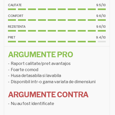
CALITATE
9.5/10
CONFORT
9.6/10
REZISTENTA
9.6/10
PRET
9.4/10
ARGUMENTE PRO
Raport calitate/pret avantajos
Foarte comod
Husa detasabila si lavabila
Disponibil intr-o gama variata de dimensiuni
ARGUMENTE CONTRA
Nu au fost identificate