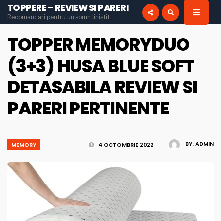
TOPPERE – REVIEW SI PARERI
for:
Recomandari pentru un somn linistit!
INSTAGRAM
PINTEREST
TOPPER MEMORYDUO
(3+3) HUSA BLUE SOFT
DETASABILA REVIEW SI
PARERI PERTINENTE
BY:
ADMIN
MEMORY
4 OCTOMBRIE 2022