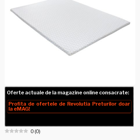
Oferte actuale de la magazine online consacrate:
Profita de ofertele de
Revolutia Preturilor
doar
la
eMAG!
0
(
0
)