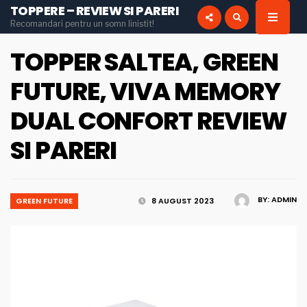
TOPPERE – REVIEW SI PARERI
for:
Recomandari pentru un somn linistit!
INSTAGRAM
PINTEREST
TOPPER SALTEA, GREEN
FUTURE, VIVA MEMORY
DUAL CONFORT REVIEW
SI PARERI
BY:
ADMIN
GREEN FUTURE
8 AUGUST 2023