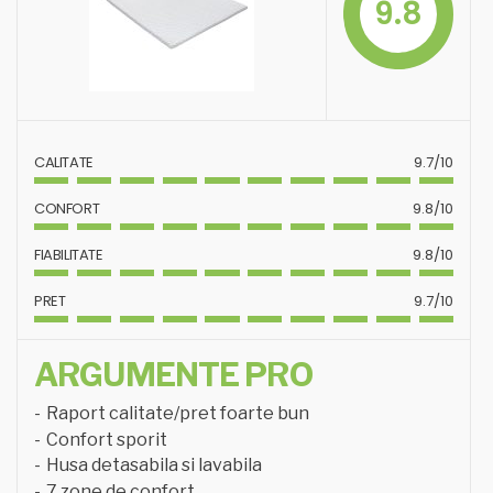
9.8
CALITATE
9.7/10
CONFORT
9.8/10
FIABILITATE
9.8/10
PRET
9.7/10
ARGUMENTE PRO
Raport calitate/pret foarte bun
Confort sporit
Husa detasabila si lavabila
7 zone de confort