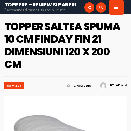
TOPPERE – REVIEW SI PARERI
for:
Recomandari pentru un somn linistit!
INSTAGRAM
PINTEREST
TOPPER SALTEA SPUMA
10 CM FINDAY FIN 21
DIMENSIUNI 120 X 200
CM
BY:
ADMIN
MEMORY
13 MAI 2019