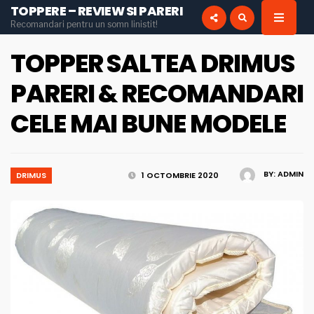
TOPPERE – REVIEW SI PARERI
for:
Recomandari pentru un somn linistit!
INSTAGRAM
PINTEREST
TOPPER SALTEA DRIMUS
PARERI & RECOMANDARI
CELE MAI BUNE MODELE
BY:
ADMIN
DRIMUS
1 OCTOMBRIE 2020