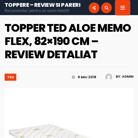
TOPPERE – REVIEW SI PARERI
for:
Recomandari pentru un somn linistit!
INSTAGRAM
PINTEREST
TOPPER TED ALOE MEMO
FLEX, 82×190 CM –
REVIEW DETALIAT
BY:
ADMIN
TED
9 MAI 2018