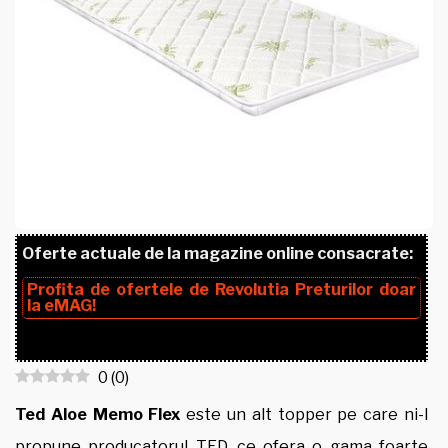
Oferte actuale de la magazine online consacrate:
Profita de ofertele de
Revolutia Preturilor
doar
la
eMAG!
0
(
0
)
Ted Aloe Memo Flex
este un alt topper pe care ni-l
propune producatorul TED, ce ofera o gama foarte