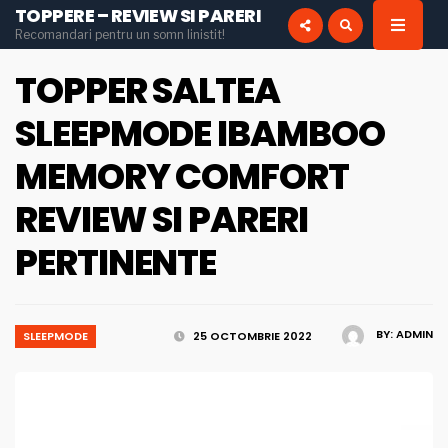
TOPPERE – REVIEW SI PARERI
for:
Recomandari pentru un somn linistit!
INSTAGRAM
PINTEREST
TOPPER SALTEA
SLEEPMODE IBAMBOO
MEMORY COMFORT
REVIEW SI PARERI
PERTINENTE
BY:
ADMIN
SLEEPMODE
25 OCTOMBRIE 2022