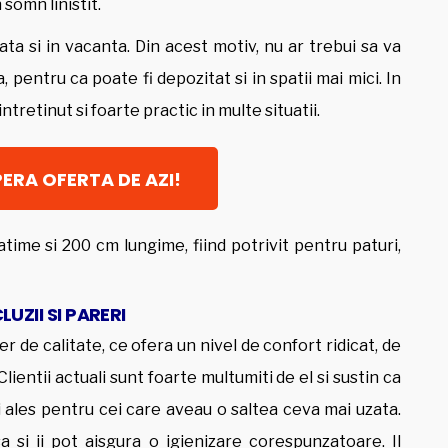
somn linistit.
uata si in vacanta. Din acest motiv, nu ar trebui sa va
pentru ca poate fi depozitat si in spatii mai mici. In
ntretinut si foarte practic in multe situatii.
ERA OFERTA DE AZI!
ime si 200 cm lungime, fiind potrivit pentru paturi,
UZII SI PARERI
r de calitate, ce ofera un nivel de confort ridicat, de
lientii actuali sunt foarte multumiti de el si sustin ca
 ales pentru cei care aveau o saltea ceva mai uzata.
 si ii pot aisgura o igienizare corespunzatoare. Il