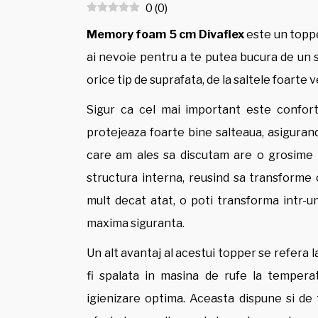
0
(
0
)
Memory foam 5 cm Divaflex
este un toppe
ai nevoie pentru a te putea bucura de un so
orice tip de suprafata, de la saltele foarte
Sigur ca cel mai important este confortu
protejeaza foarte bine salteaua, asiguran
care am ales sa discutam are o grosime
structura interna, reusind sa transforme 
mult decat atat, o poti transforma intr-un
maxima siguranta.
Un alt avantaj al acestui topper se refera l
fi spalata in masina de rufe la tempera
igienizare optima. Aceasta dispune si de t