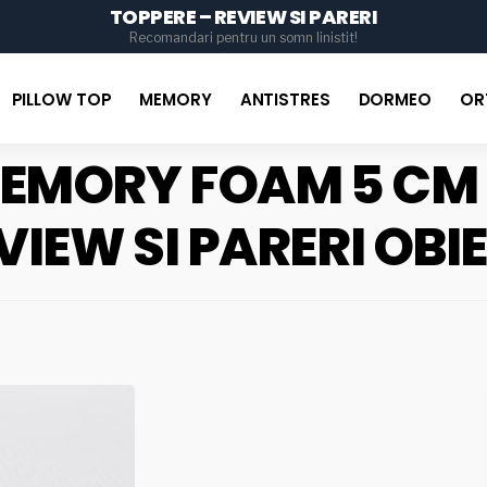
TOPPERE – REVIEW SI PARERI
for
Recomandari pentru un somn linistit!
PILLOW TOP
MEMORY
ANTISTRES
DORMEO
OR
EMORY FOAM 5 CM 
VIEW SI PARERI OBI