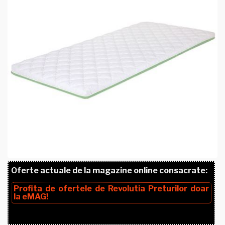
Oferte actuale de la magazine online consacrate:
Profita de ofertele de
Revolutia Preturilor
doar
la
eMAG!